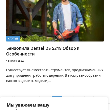
СТАТЬИ
Бензопила Denzel DS 5218 Обзор и
Особенности
11 ИЮЛЯ 2024
Существует множество инструментов, предназначенных
для упрощения работы с деревом. В этом разнообразии
важно выделить модели,…
Previous
…
…
N
1
43
44
45
46
47
51
Мы уважаем вашу