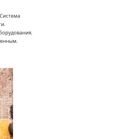
 Система
и.
борудования.
ценным.