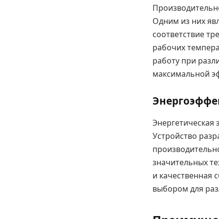
Производительно
Одним из них яв
соответствие тр
рабочих темпера
работу при разл
максимальной э
Энергоэффе
Энергетическая 
Устройство разр
производительно
значительных те
и качественная 
выбором для ра