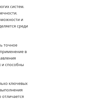
огих систем.
вечности.
зможности и
деляется среди
ть точное
 применение в
равления
х и способны
лько ключевых
 выполнения
о отличается