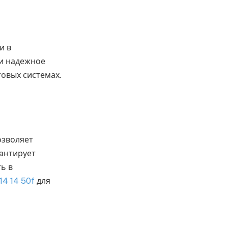
и в
 и надежное
овых системах.
озволяет
рантирует
ь в
14 14 50f
для