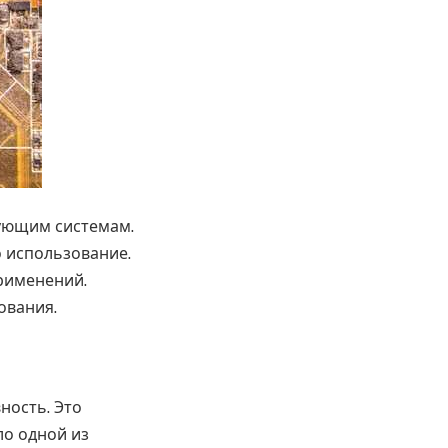
вующим системам.
о использование.
рименений.
ования.
ность. Это
ло одной из