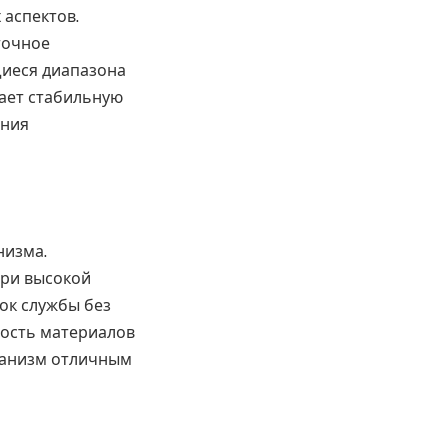
 аспектов.
точное
щиеся диапазона
ает стабильную
ения
низма.
при высокой
ок службы без
ность материалов
еханизм отличным