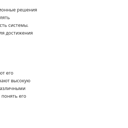
ционные решения
влять
сть системы.
для достижения
ют его
чают высокую
 различными
 понять его