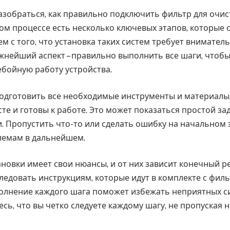
зобраться, как правильно подключить фильтр для очис
том процессе есть несколько ключевых этапов, которые 
м с того, что установка таких систем требует внимател
ажнейший аспект – правильно выполнить все шаги, чтоб
ебойную работу устройства.
одготовить все необходимые инструменты и материалы.
сте и готовы к работе. Это может показаться простой за
и. Пропустить что-то или сделать ошибку на начальном
лемам в дальнейшем.
новки имеет свои нюансы, и от них зависит конечный ре
ледовать инструкциям, которые идут в комплекте с филь
лнение каждого шага поможет избежать неприятных с
сь, что вы четко следуете каждому шагу, не пропуская 