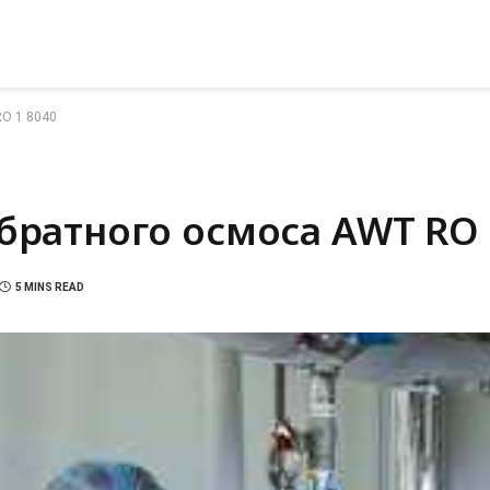
O 1 8040
братного осмоса AWT RO 
5 MINS READ