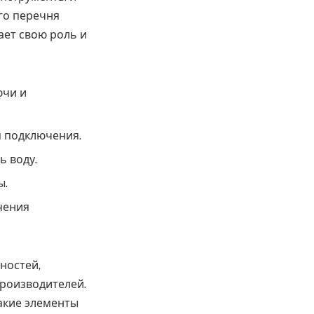
го перечня
ает свою роль и
ючи и
я подключения.
ь воду.
ы.
чения
ностей,
роизводителей.
какие элементы