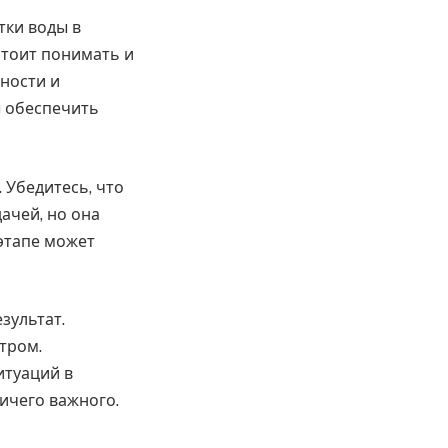
тки воды в
стоит понимать и
ьности и
ы обеспечить
 Убедитесь, что
дачей, но она
 этапе может
зультат.
тром.
итуаций в
ничего важного.