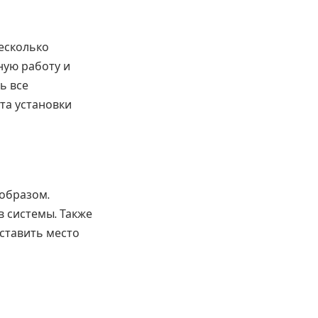
несколько
ную работу и
ь все
та установки
 образом.
в системы. Также
оставить место