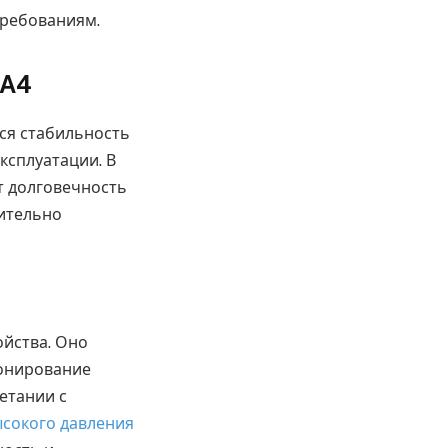
требованиям.
 A4
ся стабильность
ксплуатации. В
т долговечность
чительно
ойства. Оно
ионирование
етании с
сокого давления