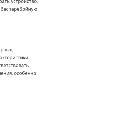
ать устройство,
и бесперебойную
рвых,
рактеристики
тветствовать
ления, особенно