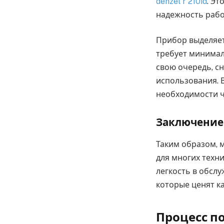
denzel r 210id
. Э
надежность рабо
Прибор выделяет
требует минимал
свою очередь, с
использования. 
необходимости ч
Заключение
Таким образом, 
для многих техни
легкость в обсл
которые ценят к
Процесс п