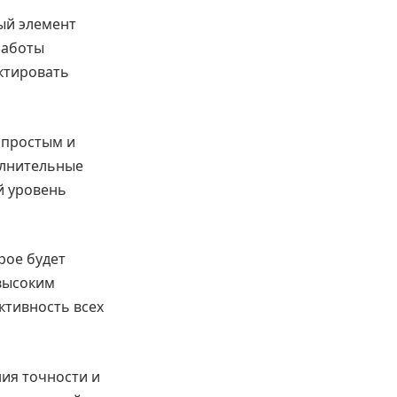
ый элемент
работы
ктировать
 простым и
олнительные
й уровень
рое будет
высоким
ктивность всех
ия точности и