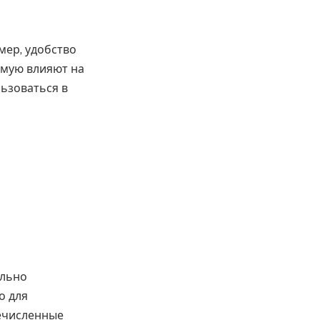
мер, удобство
ямую влияют на
льзоваться в
ильно
о для
речисленные