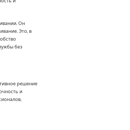
ность и
живании. Он
вание. Это, в
добство
лужбы без
ктивное решение
точность и
сионалов,