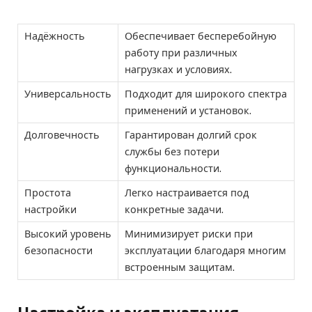
Надёжность
Обеспечивает бесперебойную
работу при различных
нагрузках и условиях.
Универсальность
Подходит для широкого спектра
применений и установок.
Долговечность
Гарантирован долгий срок
службы без потери
функциональности.
Простота
Легко настраивается под
настройки
конкретные задачи.
Высокий уровень
Минимизирует риски при
безопасности
эксплуатации благодаря многим
встроенным защитам.