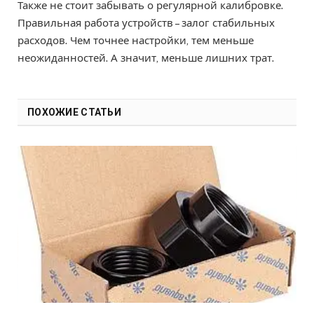
Также не стоит забывать о регулярной калибровке.
Правильная работа устройств – залог стабильных
расходов. Чем точнее настройки, тем меньше
неожиданностей. А значит, меньше лишних трат.
ПОХОЖИЕ СТАТЬИ