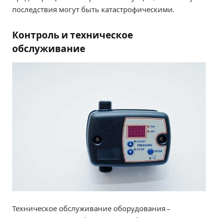
последствия могут быть катастрофическими.
Контроль и техническое
обслуживание
Техническое обслуживание оборудования –