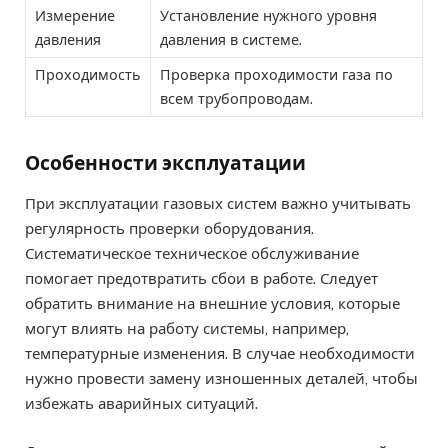
Измерение
Установление нужного уровня
давления
давления в системе.
Проходимость
Проверка проходимости газа по
всем трубопроводам.
Особенности эксплуатации
При эксплуатации газовых систем важно учитывать
регулярность проверки оборудования.
Систематическое техническое обслуживание
помогает предотвратить сбои в работе. Следует
обратить внимание на внешние условия, которые
могут влиять на работу системы, например,
температурные изменения. В случае необходимости
нужно провести замену изношенных деталей, чтобы
избежать аварийных ситуаций.