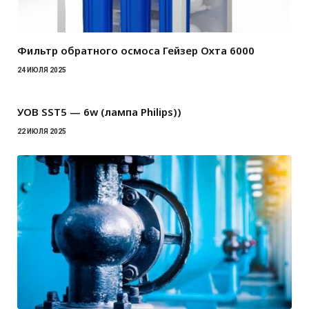
Фильтр обратного осмоса Гейзер Охта 6000
24 ИЮЛЯ 2025
УОВ SST5 — 6w (лампа Philips))
22 ИЮЛЯ 2025