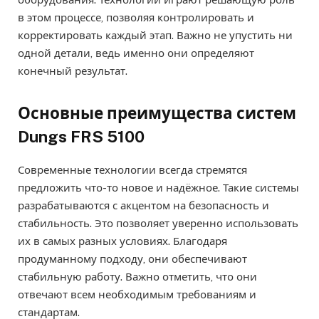
в этом процессе, позволяя контролировать и
корректировать каждый этап. Важно не упустить ни
одной детали, ведь именно они определяют
конечный результат.
Основные преимущества систем
Dungs FRS 5100
Современные технологии всегда стремятся
предложить что-то новое и надёжное. Такие системы
разрабатываются с акцентом на безопасность и
стабильность. Это позволяет уверенно использовать
их в самых разных условиях. Благодаря
продуманному подходу, они обеспечивают
стабильную работу. Важно отметить, что они
отвечают всем необходимым требованиям и
стандартам.