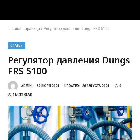
Главная страница
»
Регулятор давления Dungs FRS 5100
СТАТЬИ
Регулятор давления Dungs
FRS 5100
ADMIN
30 ИЮЛЯ 2024
UPDATED:
26 АВГУСТА 2024
0
4 MINS READ