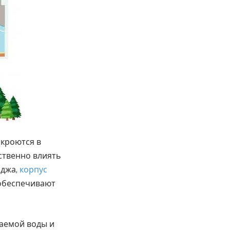
 кроются в
ственно влиять
иджа,
корпус
 обеспечивают
аемой воды и