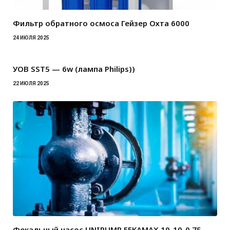
Фильтр обратного осмоса Гейзер Охта 6000
24 ИЮЛЯ 2025
УОВ SST5 — 6w (лампа Philips))
22 ИЮЛЯ 2025
Фекальный насос UNIPUMP FEKAMAX 10-10-0,75