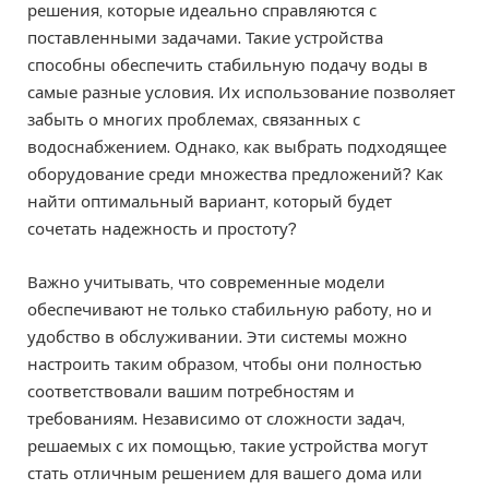
решения, которые идеально справляются с
поставленными задачами. Такие устройства
способны обеспечить стабильную подачу воды в
самые разные условия. Их использование позволяет
забыть о многих проблемах, связанных с
водоснабжением. Однако, как выбрать подходящее
оборудование среди множества предложений? Как
найти оптимальный вариант, который будет
сочетать надежность и простоту?
Важно учитывать, что современные модели
обеспечивают не только стабильную работу, но и
удобство в обслуживании. Эти системы можно
настроить таким образом, чтобы они полностью
соответствовали вашим потребностям и
требованиям. Независимо от сложности задач,
решаемых с их помощью, такие устройства могут
стать отличным решением для вашего дома или