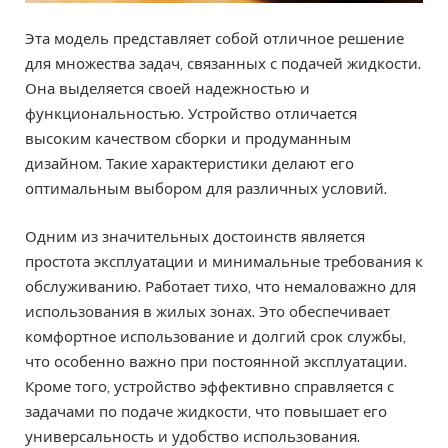
Эта модель представляет собой отличное решение
для множества задач, связанных с подачей жидкости.
Она выделяется своей надежностью и
функциональностью. Устройство отличается
высоким качеством сборки и продуманным
дизайном. Такие характеристики делают его
оптимальным выбором для различных условий.
Одним из значительных достоинств является
простота эксплуатации и минимальные требования к
обслуживанию. Работает тихо, что немаловажно для
использования в жилых зонах. Это обеспечивает
комфортное использование и долгий срок службы,
что особенно важно при постоянной эксплуатации.
Кроме того, устройство эффективно справляется с
задачами по подаче жидкости, что повышает его
универсальность и удобство использования.