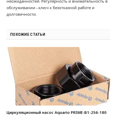
неожиданностей. Регулярность и внимательность в
обслуживании – ключ к безотказной работе и
долговечности.
ПОХОЖИЕ СТАТЬИ
Циркуляционный насос Aquario PRIME-B1-256-180