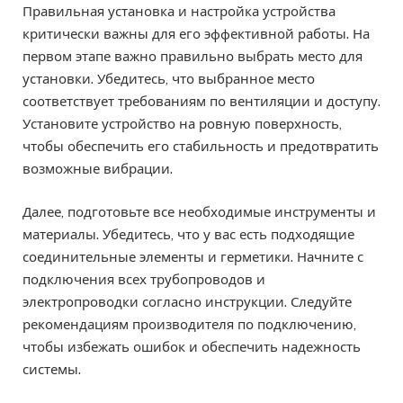
Правильная установка и настройка устройства
критически важны для его эффективной работы. На
первом этапе важно правильно выбрать место для
установки. Убедитесь, что выбранное место
соответствует требованиям по вентиляции и доступу.
Установите устройство на ровную поверхность,
чтобы обеспечить его стабильность и предотвратить
возможные вибрации.
Далее, подготовьте все необходимые инструменты и
материалы. Убедитесь, что у вас есть подходящие
соединительные элементы и герметики. Начните с
подключения всех трубопроводов и
электропроводки согласно инструкции. Следуйте
рекомендациям производителя по подключению,
чтобы избежать ошибок и обеспечить надежность
системы.