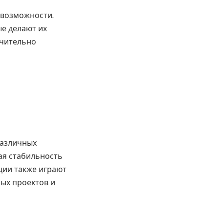
 возможности.
ые делают их
ачительно
различных
ая стабильность
ции также играют
ных проектов и