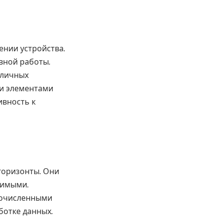
ении устройства.
вной работы.
зличных
ми элементами
ивность к
горизонты. Они
жимыми.
гочисленными
ботке данных.