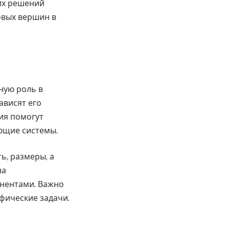
их решений
овых вершин в
ную роль в
ависят его
ия помогут
ющие системы.
, размеры, а
на
онентами. Важно
фические задачи.