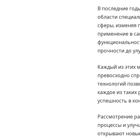
В последние год
области специал
сферы, изменяя 
применение в са
функциональност
прочности до ул
Каждый из этих 
превосходно спр
технологий позв
каждое из таких
успешность в ко
Рассмотрение ра
процессы и улуч
открывают новые