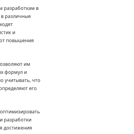
м разработкам в
 в различные
ходят
стик и
 от повышения
позволяют им
ых формул и
о учитывать, что
определяют его
о оптимизировать
и разработки
я достижения