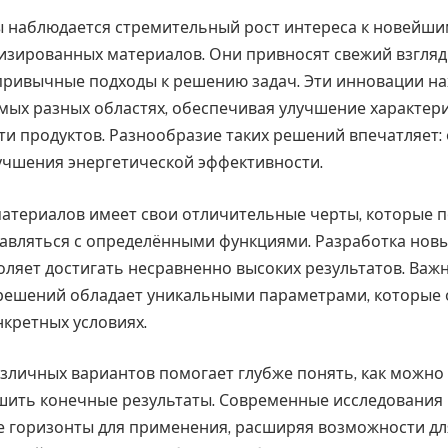
ы наблюдается стремительный рост интереса к новейши
изированных материалов. Они привносят свежий взгляд
привычные подходы к решению задач. Эти инновации на
мых разных областях, обеспечивая улучшение характери
и продуктов. Разнообразие таких решений впечатляет:
учшения энергетической эффективности.
материалов имеет свои отличительные черты, которые 
авляться с определёнными функциями. Разработка нов
оляет достигать несравненно высоких результатов. Важн
 решений обладает уникальными параметрами, которые 
нкретных условиях.
зличных вариантов помогает глубже понять, как можн
шить конечные результаты. Современные исследования 
 горизонты для применения, расширяя возможности дл