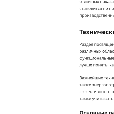
отличных показа
становится не п
производственны
Техническ
Раздел посвящён
различных облас
функциональные 
лучше понять, к
Важнейшие техни
также энергопот
эффективность р
также учитывать
Основные п