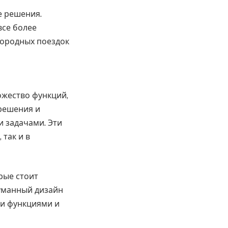
е решения.
все более
городных поездок
ожество функций,
решения и
 задачами. Эти
так и в
рые стоит
уманный дизайн
и функциями и