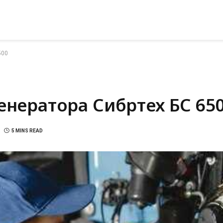
500
енератора Сибртех БС 65
5 MINS READ