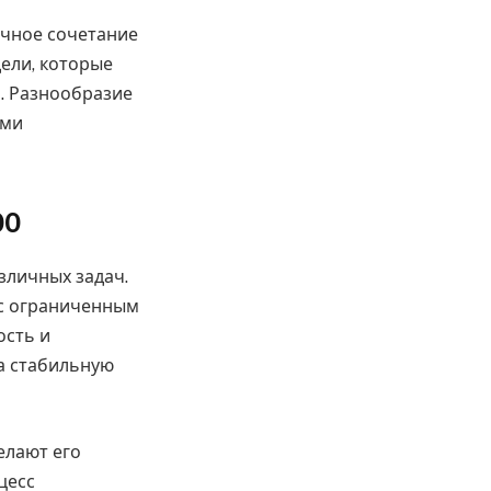
ичное сочетание
ели, которые
. Разнообразие
ыми
00
зличных задач.
х с ограниченным
ость и
а стабильную
елают его
цесс