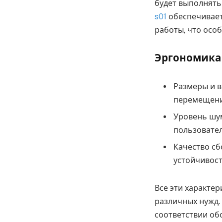
будет выполнять
s01
обеспечивает
работы, что осо
Эргономика 
Размеры и в
перемещения
Уровень шум
пользовател
Качество сб
устойчивост
Все эти характе
различных нужд.
соответствии об