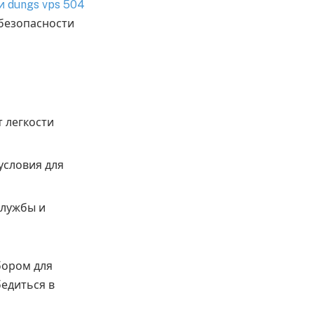
и dungs vps 504
безопасности
 легкости
условия для
службы и
бором для
едиться в