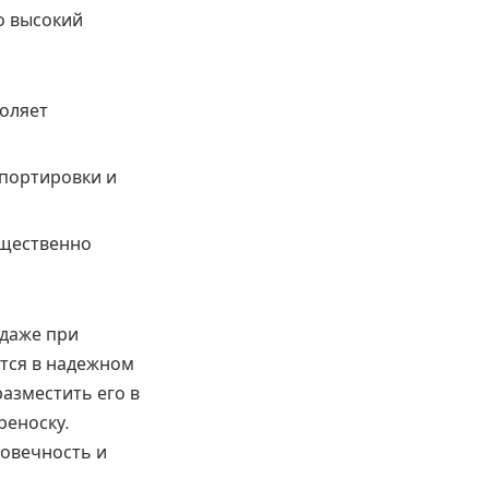
о высокий
оляет
портировки и
ущественно
 даже при
ется в надежном
азместить его в
реноску.
овечность и