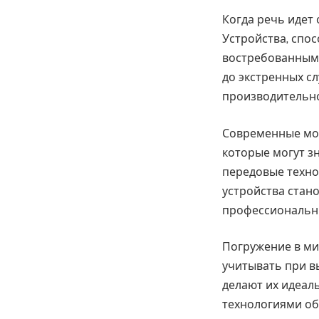
Когда речь идет
Устройства, спо
востребованными
до экстренных сл
производительно
Современные мод
которые могут з
передовые техно
устройства стано
профессиональны
Погружение в ми
учитывать при в
делают их идеа
технологиями об