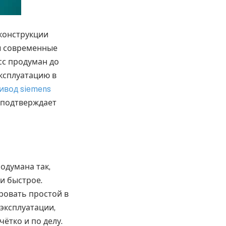
конструкции
ы современные
сс продуман до
ксплуатацию в
ивод siemens
 подтверждает
одумана так,
и быстрое.
ровать простой в
эксплуатации,
ётко и по делу.