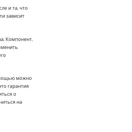
ле и та, что
ти зависит
а. Компонент,
зменить
его
помощью можно
это гарантия
иться о
читься на