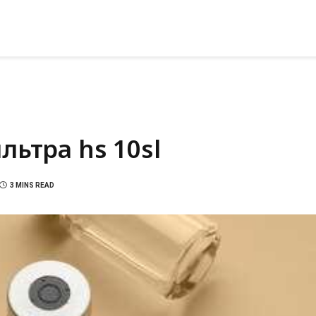
ьтра hs 10sl
3 MINS READ