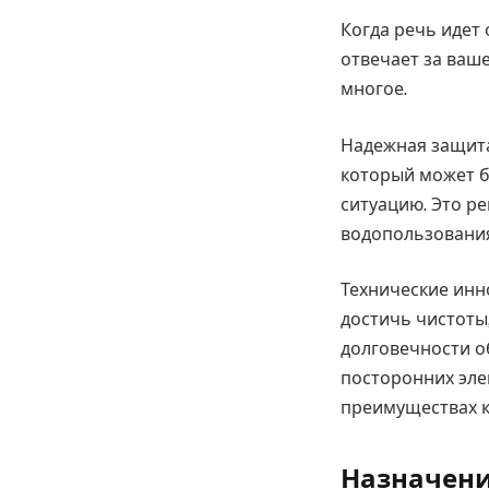
Когда речь идет 
отвечает за ваш
многое.
Надежная защита
который может б
ситуацию. Это р
водопользования
Технические инн
достичь чистоты,
долговечности о
посторонних эле
преимуществах 
Назначени