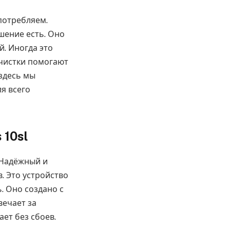
потребляем.
шение есть. Оно
й. Иногда это
очистки помогают
 здесь мы
ля всего
10sl
 Надёжный и
. Это устройство
. Оно создано с
вечает за
ает без сбоев.