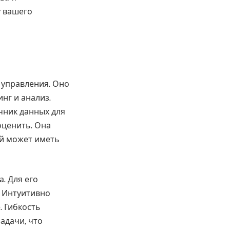
у вашего
 управления. Оно
нг и анализ.
чник данных для
оценить. Она
ой может иметь
. Для его
. Интуитивно
. Гибкость
адачи, что