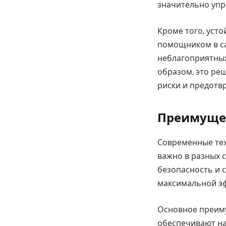
значительно упр
Кроме того, уст
помощником в са
неблагоприятных
образом, это ре
риски и предот
Преимуще
Современные тех
важно в разных 
безопасность и 
максимальной э
Основное преиму
обеспечивают на