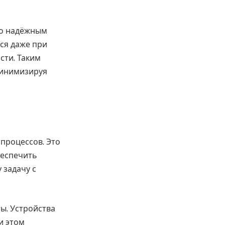
во надёжным
ся даже при
сти. Таким
минимизируя
процессов. Это
беспечить
 задачу с
ы. Устройства
и этом