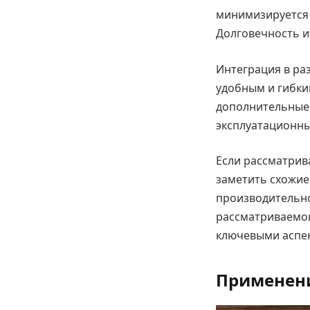
минимизируется 
Долговечность и
Интеграция в ра
удобным и гибки
дополнительные 
эксплуатационны
Если рассматри
заметить схожие
производительнос
рассматриваемого
ключевыми аспе
Применени