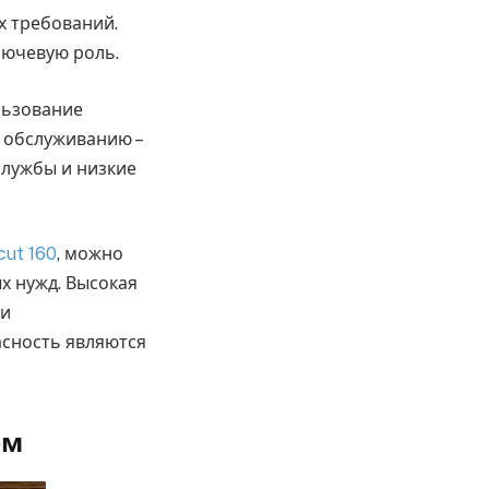
х требований.
лючевую роль.
льзование
 обслуживанию –
службы и низкие
ut 160
, можно
х нужд. Высокая
 и
асность являются
ем