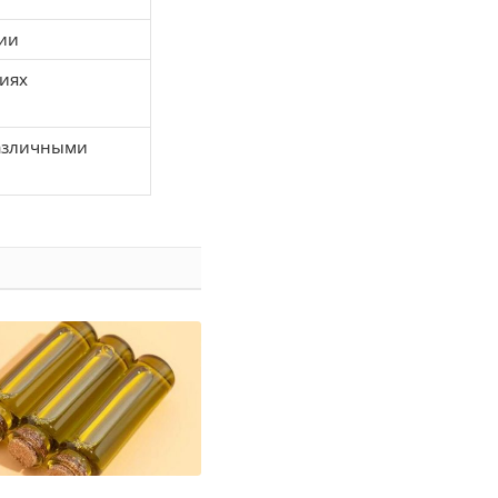
ции
иях
различными