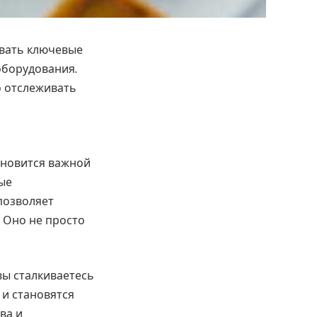
ывать ключевые
оборудования.
о отслеживать
тановится важной
ые
позволяет
 Оно не просто
вы сталкиваетесь
 и становятся
ва и