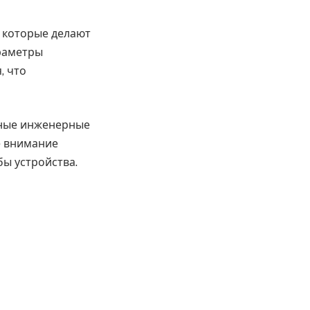
 которые делают
араметры
, что
нные инженерные
е внимание
бы устройства.