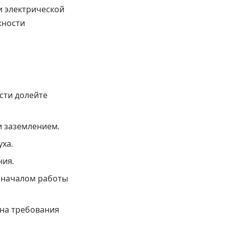
и электрической
жности
сти долейте
и заземлением.
ха.
ния.
д началом работы
 на требования