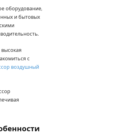
ое оборудование,
енных и бытовых
ескими
зводительность.
я высокая
акомиться с
ссор воздушный
ссор
печивая
обенности