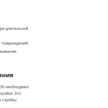
при длительной
т повреждений.
уживания.
ания
100 необходимо
ройке. Это
о службы.