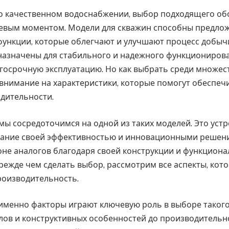
 о качественном водоснабжении, выбор подходящего о
евым моментом. Модели для скважин способны предло
ункции, которые облегчают и улучшают процесс добычи
назначены для стабильного и надежного функционирова
госрочную эксплуатацию. Но как выбрать среди множес
внимание на характеристики, которые помогут обеспеч
дительности.
мы сосредоточимся на одной из таких моделей. Это уст
мание своей эффективностью и инновационными решен
оне аналогов благодаря своей конструкции и функцион
режде чем сделать выбор, рассмотрим все аспекты, кот
производительность.
 именно факторы играют ключевую роль в выборе таког
лов и конструктивных особенностей до производительно