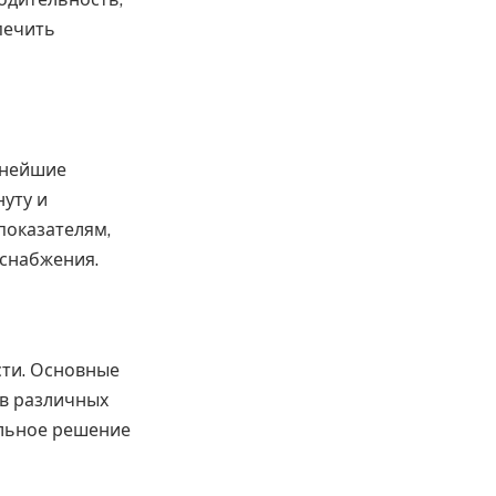
печить
жнейшие
нуту и
показателям,
оснабжения.
сти. Основные
 в различных
альное решение