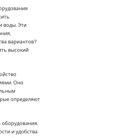
борудования
жить
 воды. Эти
ния,
тва вариантов?
ить высокий
ройство
иями. Оно
альным
орые определяют
о оборудования.
сти и удобства