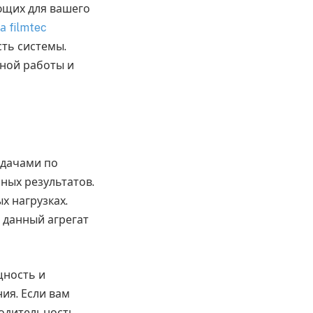
ющих для вашего
 filmtec
ть системы.
йной работы и
адачами по
ных результатов.
х нагрузках.
 данный агрегат
щность и
ия. Если вам
одительность,