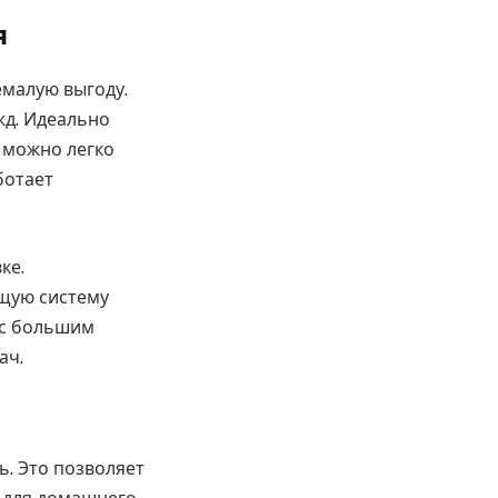
я
малую выгоду.
жд. Идеально
 можно легко
ботает
ке.
ющую систему
 с большим
ач.
. Это позволяет