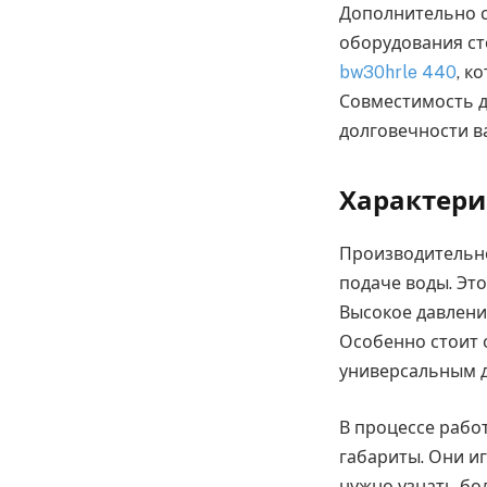
Дополнительно с
оборудования ст
bw30hrle 440
, к
Совместимость д
долговечности в
Характери
Производительно
подаче воды. Эт
Высокое давлени
Особенно стоит 
универсальным д
В процессе рабо
габариты. Они и
нужно узнать бо