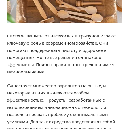
Системы защиты от насекомых и грызунов играют
ключевую роль в современном хозяйстве. Они
помогают поддерживать чистоту и здоровье в
помещениях. Но не все решения одинаково
эффективны. Подбор правильного средства имеет
важное значение.
Существует множество вариантов на рынке, и
некоторые из них выделяются особой
эффективностью. Продукты, разработанные с
использованием инновационных технологий,
позволяют решать проблему с минимальными
усилиями. Два таких средства представляют собой
отличные решения, подходящие для различных