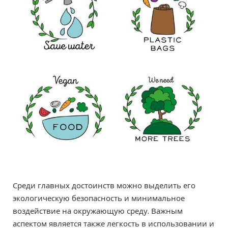
Среди главных достоинств можно выделить его
экологическую безопасность и минимальное
воздействие на окружающую среду. Важным
аспектом является также легкость в использовании и