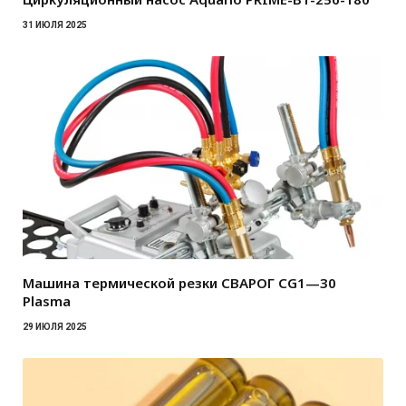
31 ИЮЛЯ 2025
Машина термической резки СВАРОГ CG1—30
Plasma
29 ИЮЛЯ 2025