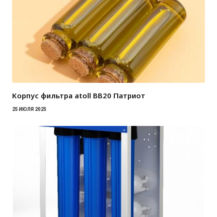
Корпус фильтра atoll BB20 Патриот
25 ИЮЛЯ 2025