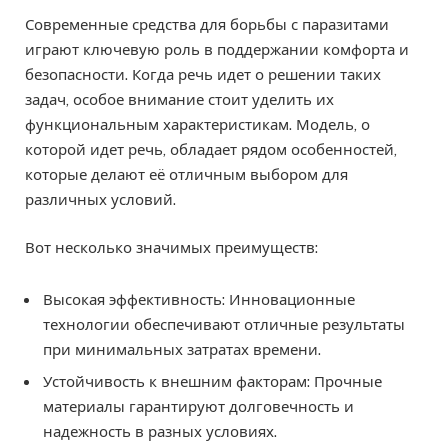
Современные средства для борьбы с паразитами
играют ключевую роль в поддержании комфорта и
безопасности. Когда речь идет о решении таких
задач, особое внимание стоит уделить их
функциональным характеристикам. Модель, о
которой идет речь, обладает рядом особенностей,
которые делают её отличным выбором для
различных условий.
Вот несколько значимых преимуществ:
Высокая эффективность: Инновационные
технологии обеспечивают отличные результаты
при минимальных затратах времени.
Устойчивость к внешним факторам: Прочные
материалы гарантируют долговечность и
надежность в разных условиях.