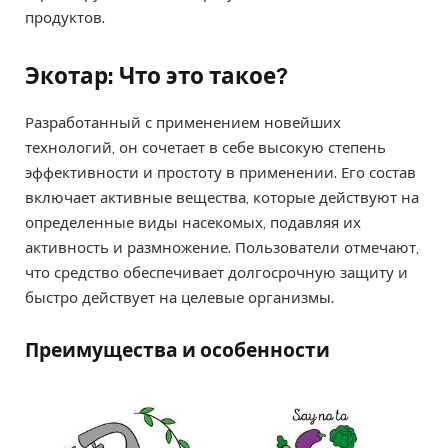
продуктов.
Экотар: Что это такое?
Разработанный с применением новейших
технологий, он сочетает в себе высокую степень
эффективности и простоту в применении. Его состав
включает активные вещества, которые действуют на
определенные виды насекомых, подавляя их
активность и размножение. Пользователи отмечают,
что средство обеспечивает долгосрочную защиту и
быстро действует на целевые организмы.
Преимущества и особенности