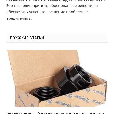
Это позволит принять обоснованное решение и
обеспечить успешное решение проблемы с
вредителями.
ПОХОЖИЕ СТАТЬИ
Циркуляционный насос Aquario PRIME-B1-256-180