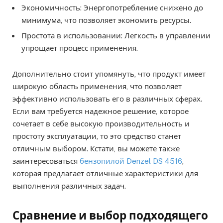
Экономичность: Энергопотребление снижено до
минимума, что позволяет экономить ресурсы.
Простота в использовании: Легкость в управлении
упрощает процесс применения.
Дополнительно стоит упомянуть, что продукт имеет
широкую область применения, что позволяет
эффективно использовать его в различных сферах.
Если вам требуется надежное решение, которое
сочетает в себе высокую производительность и
простоту эксплуатации, то это средство станет
отличным выбором. Кстати, вы можете также
заинтересоваться
бензопилой Denzel DS 4516
,
которая предлагает отличные характеристики для
выполнения различных задач.
Сравнение и выбор подходящего