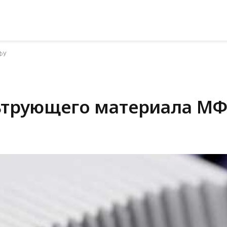
ФУ
ьтрующего материала М