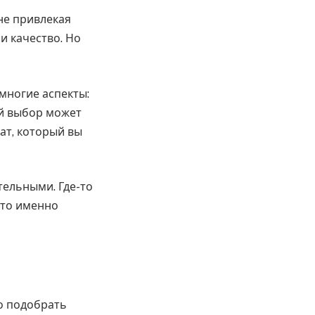
не привлекая
и качество. Но
многие аспекты:
ый выбор может
тат, который вы
тельными. Где-то
что именно
но подобрать