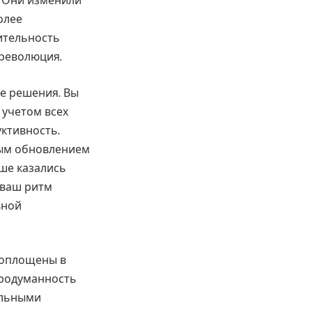
. Они изменили
олее
ительность
 революция.
е решения. Вы
 учетом всех
ктивность.
дым обновлением
ьше казались
 ваш ритм
вной
воплощены в
продуманность
альными