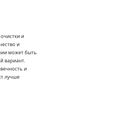
 очистки и
чество и
зии может быть
й вариант.
овечность и
кт лучше