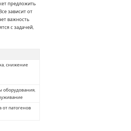
ожет предложить
Все зависит от
ает важность
тся с задачей,
ха, снижение
ы оборудования,
служивание
 от патогенов