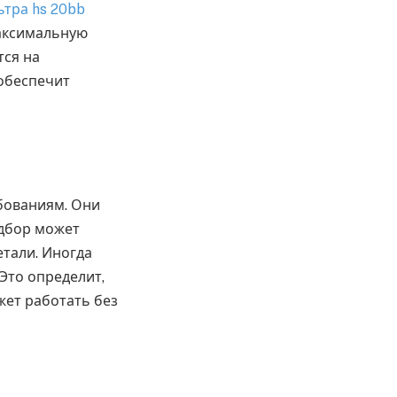
ьтра hs 20bb
максимальную
тся на
 обеспечит
бованиям. Они
дбор может
етали. Иногда
Это определит,
жет работать без