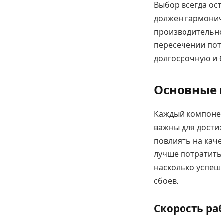
Выбор всегда ос
должен гармонич
производительно
пересечении пот
долгосрочную и 
Основные 
Каждый компонен
важны для дост
повлиять на каче
лучше потратить
насколько успеш
сбоев.
Скорость ра