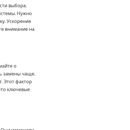
сти выбора.
истемы. Нужно
ку. Ускорение
те внимание на
майте о
ь замены чаще,
. Этот фактор
это ключевые