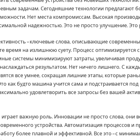
ить современные устройства без новейших технологий
невным задачам. Сегодняшние технологии предлагают б
можности. Нет места компромиссам. Высокая производ
ксимальной надежностью. Это не просто улучшение. Это
ктивность – ключевые слова, описывающие современны
те время на излишнюю суету. Процесс оптимизируется с
мные системы минимизируют затраты, увеличивая проду
 наслаждаться результатом. Нет ничего лишнего. С каж
овятся все умнее, сокращая лишние этапы, которые ран
то как будто машина учится сама и подстраивается под
аксимально удовлетворить все запросы без вашей акти
 играет важную роль. Инновации не просто слова, они 
современного устройства. Автоматизация процессов и 
работу более плавной и эффективной. Все это – с миним