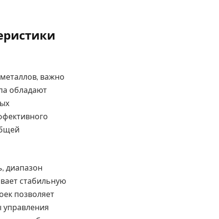
еристики
 металлов, важно
ипа обладают
ных
эффективного
общей
, диапазон
ивает стабильную
оек позволяет
ы управления