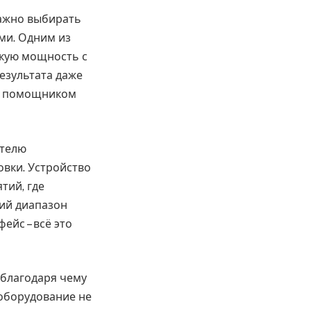
важно выбирать
ми. Одним из
окую мощность с
езультата даже
ым помощником
ателю
овки. Устройство
тий, где
ий диапазон
йс – всё это
 благодаря чему
 оборудование не