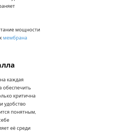
раняет
четание мощности
ак
мембрана
алла
жна каждая
а обеспечить
олько критична
 и удобство
ится понятным,
себе
яет её среди