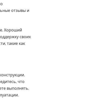
шо
льные отзывы и
ие. Хороший
поддержку своих
ти, такие как
конструкции.
едитесь, что
ете выполнять.
луатации.