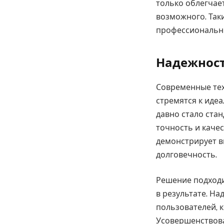
только облегчае
возможного. Таки
профессиональны
Надежност
Современные тех
стремятся к идеа
давно стало ста
точность и каче
демонстрирует в
долговечность.
Решение подходи
в результате. Н
пользователей, 
Усовершенствова