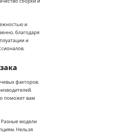
ачество сборки и
дежностью и
венно, благодаря
плуатации и
ссионалов.
езака
ючевых факторов.
оизводителей.
то поможет вам
. Разные модели
пциям. Нельзя