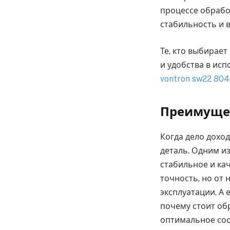
процессе обрабо
стабильность и 
Те, кто выбирае
и удобства в исп
vontron sw22 80
Преимущес
Когда дело дохо
деталь. Одним и
стабильное и ка
точность, но от 
эксплуатации. А
почему стоит об
оптимальное соо