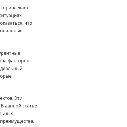
о привлекает
итуациях.
оказаться, что
циональные
курентные
ва факторов.
идеальный
торые
ектов. Эти
В данной статье
льных.
 преимущества.