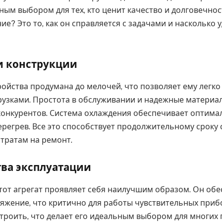
ным выбором для тех, кто ценит качество и долговечност
е? Это то, как он справляется с задачами и насколько 
и конструкции
ойства продумана до мелочей, что позволяет ему легко
узками. Простота в обслуживании и надежные материалы
 конкурентов. Система охлаждения обеспечивает оптима
регрев. Все это способствует продолжительному сроку 
тратам на ремонт.
ва эксплуатации
этот агрегат проявляет себя наилучшим образом. Он об
яжение, что критично для работы чувствительных прибо
строить, что делает его идеальным выбором для многих 