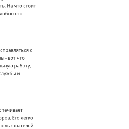
ь. На что стоит
удобно его
 справляться с
 – вот что
льную работу,
службы и
еспечивает
ров. Его легко
пользователей.