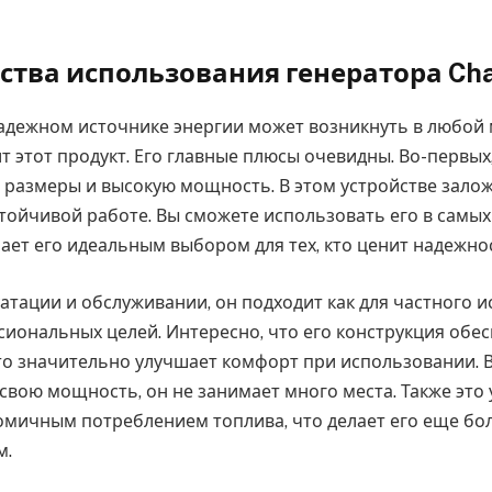
тва использования генератора Ch
адежном источнике энергии может возникнуть в любой м
 этот продукт. Его главные плюсы очевидны. Во-первых,
 размеры и высокую мощность. В этом устройстве зало
стойчивой работе. Вы сможете использовать его в самых
лает его идеальным выбором для тех, кто ценит надежно
атации и обслуживании, он подходит как для частного 
ссиональных целей. Интересно, что его конструкция обе
то значительно улучшает комфорт при использовании. 
свою мощность, он не занимает много места. Также это
омичным потреблением топлива, что делает его еще бо
м.