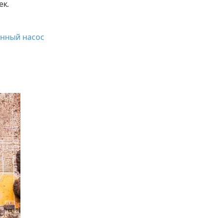
ек.
нный насос