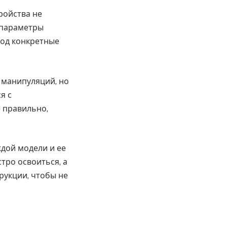
ройства не
 параметры
под конкретные
х манипуляций, но
я с
 правильно,
ждой модели и ее
ро освоиться, а
рукции, чтобы не