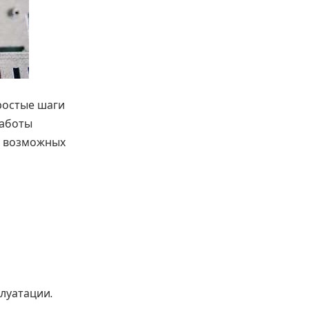
ростые шаги
работы
о возможных
луатации.