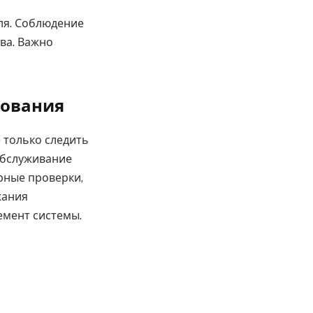
ля. Соблюдение
ва. Важно
дования
 только следить
Обслуживание
рные проверки,
жания
емент системы.