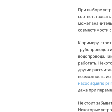
При выборе устр
соответствовать
может значитель
совместимости с
К примеру, стои
трубопроводов и
водопровода. Та
работать. Некото
другие рассчита
возможность исп
насос aquario pri
даже при переме
Не стоит забыват
Некоторые устро