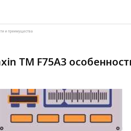
сти и преимущества
xin TM F75A3 особеннос