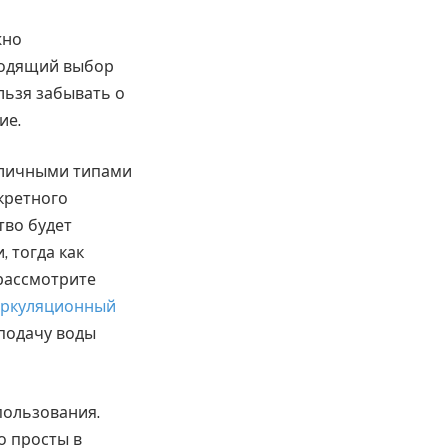
жно
ходящий выбор
льзя забывать о
ие.
азличными типами
кретного
тво будет
 тогда как
рассмотрите
ркуляционный
 подачу воды
пользования.
о просты в