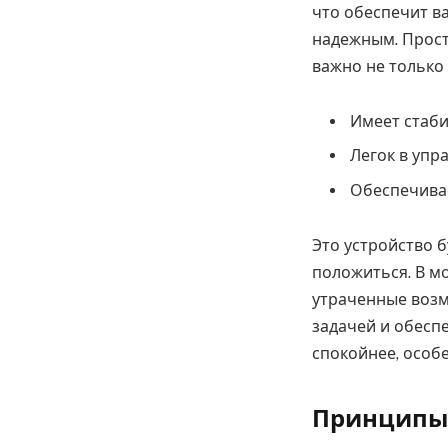
что обеспечит в
надежным. Просты
важно не только 
Имеет стаби
Легок в упр
Обеспечива
Это устройство 
положиться. В мо
утраченные возмо
задачей и обесп
спокойнее, особе
Принципы р