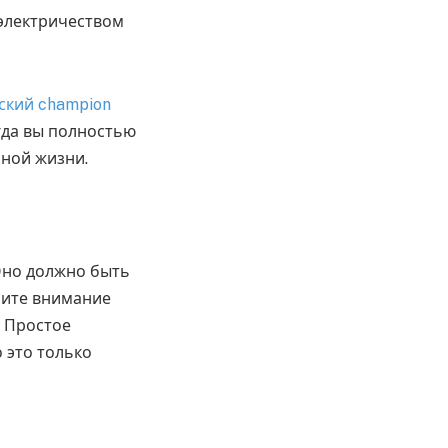
 электричеством
ский champion
гда вы полностью
йной жизни.
Оно должно быть
лите внимание
. Простое
 это только