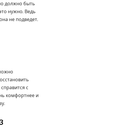
но должно быть
это нужно. Ведь
она не подведет.
 можно
восстановить
 справится с
знь комфортнее и
зу.
3