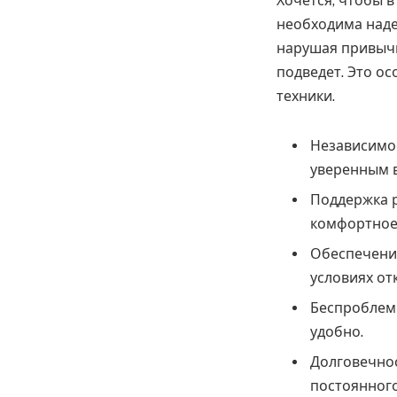
Хочется, чтобы в
необходима наде
нарушая привычн
подведет. Это ос
техники.
Независимос
уверенным в
Поддержка р
комфортное
Обеспечение
условиях от
Беспроблемн
удобно.
Долговечнос
постоянног