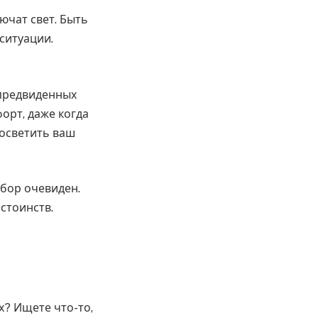
ючат свет. Быть
ситуации.
епредвиденных
орт, даже когда
 осветить ваш
бор очевиден.
стоинств.
х? Ищете что-то,