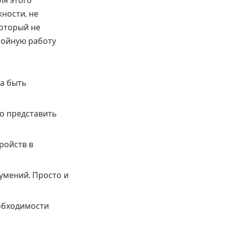
ля этого
ности, не
который не
ебойную работу
да быть
о представить
ройств в
умений. Просто и
еобходимости