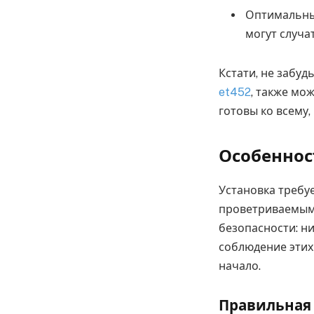
Оптимальный
могут случа
Кстати, не забуд
et452
, также мо
готовы ко всему
Особеннос
Установка требу
проветриваемым,
безопасности: н
соблюдение этих
начало.
Правильная