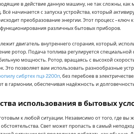
одящие в действие данную машину, не так сложны, как 
. Всё начинается с запуска устройства, который активи
исходит преобразование энергии. Этот процесс – ключ 
 функционирования различных бытовых приборов.
лежит двигатель внутреннего сгорания, который, испол
ение ротор. Подача топлива регулируется специальной 
бильную мощность. Ротор, вращаясь с высокой скорость
ок. Это позволяет вам использовать разнообразные устр
ропилу сибртех пцэ 2200п
, без перебоев в электричестве
т в гармонии, обеспечивая надёжность и долговечность
тва использования в бытовых усл
отовым к любой ситуации. Независимо от того, где вы ж
обстоятельства. Свет может пропасть в самый неподх