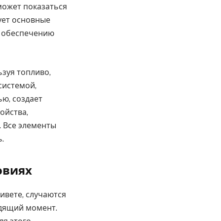
может показаться
рует основные
к обеспечению
ьзуя топливо,
системой,
ю, создает
ойства,
. Все элементы
.
овиях
ивете, случаются
одящий момент.