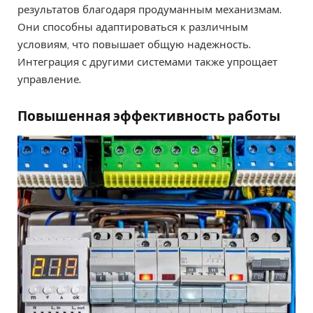
результатов благодаря продуманным механизмам.
Они способны адаптироваться к различным
условиям, что повышает общую надежность.
Интеграция с другими системами также упрощает
управление.
Повышенная эффективность работы