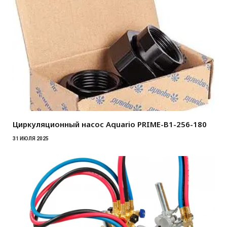
Циркуляционный насос Aquario PRIME-B1-256-180
31 ИЮЛЯ 2025