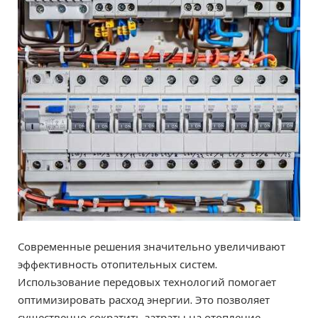
Современные решения значительно увеличивают
эффективность отопительных систем.
Использование передовых технологий помогает
оптимизировать расход энергии. Это позволяет
существенно сократить затраты на отопление.