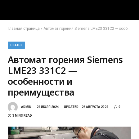
Главная страница
»
Автомат горения Siemens LME23 331C2 — особенности и преимущества
СТАТЬИ
Автомат горения Siemens
LME23 331C2 —
особенности и
преимущества
ADMIN
24 ИЮЛЯ 2024
UPDATED:
26 АВГУСТА 2024
0
3 MINS READ